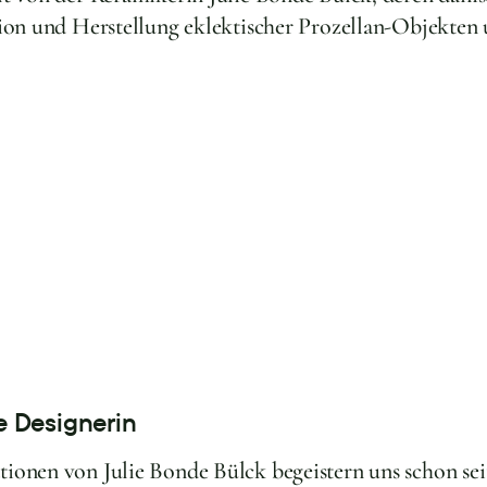
ion und Herstellung eklektischer Prozellan-Objekten 
e Designerin
ionen von Julie Bonde Bülck begeistern uns schon sei