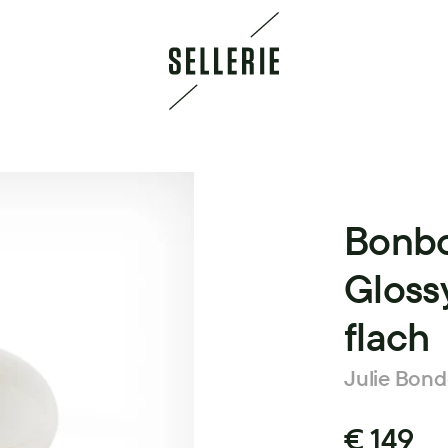
Bonbo
Gloss
flach
Julie Bond
€ 149