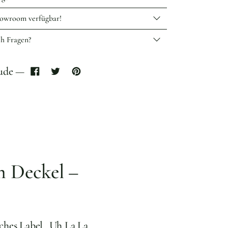
owroom verfügbar!
ch Fragen?
eude —
m Deckel –
sches Label „Uh
La
La