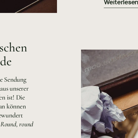
Weiterlese
ischen
nde
eue Sendung
aus unserer
n ist! Die
lan können
bewundert
.
Round, round