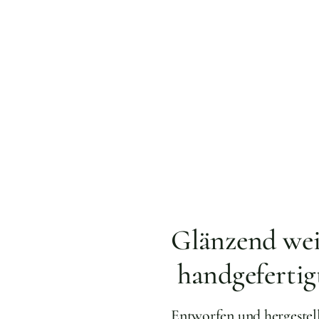
Glänzend wei
handgefertig
Entworfen und hergestel