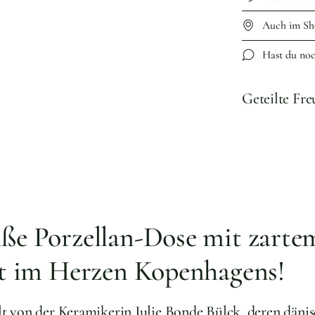
Auch im Sh
Hast du no
Geteilte Fr
ße Porzellan-Dose mit zarte
t im Herzen Kopenhagens!
lt von der Keramikerin Julie Bonde Bülck, deren däni