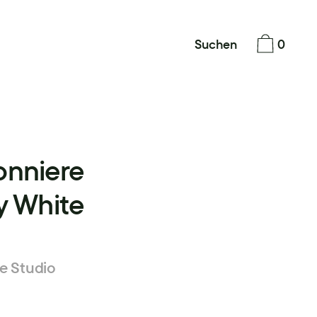
Suchen
0
nniere
y White
e Studio