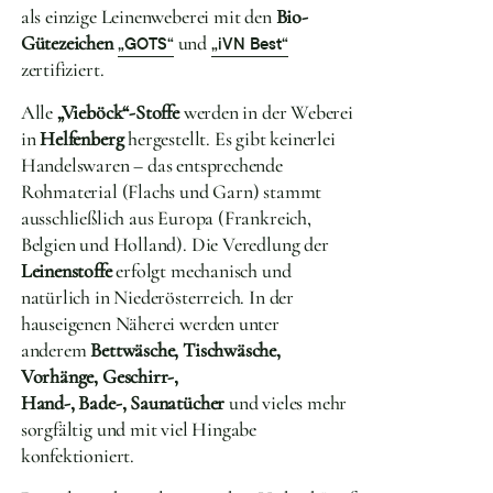
als einzige Leinenweberei mit den
Bio-
Gütezeichen
und
„GOTS“
„iVN Best“
zertifiziert.
Alle
„Vieböck“-Stoffe
werden in der Weberei
in
Helfenberg
hergestellt. Es gibt keinerlei
Handelswaren – das entsprechende
Rohmaterial (Flachs und Garn) stammt
ausschließlich aus Europa (Frankreich,
Belgien und Holland). Die Veredlung der
Leinenstoffe
erfolgt mechanisch und
natürlich in Niederösterreich. In der
hauseigenen Näherei werden unter
anderem
Bettwäsche, Tischwäsche,
Vorhänge, Geschirr-,
Hand-, Bade-, Saunatücher
und vieles mehr
sorgfältig und mit viel Hingabe
konfektioniert.