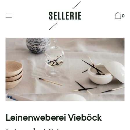
Direkt
zum
0
Inhalt
Leinenweberei Vieböck