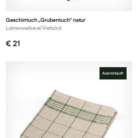
Geschirrtuch „Grubentuch“ natur
Leinenweberei Vieböck
€ 21
Ausverkauft