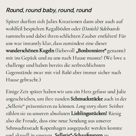
Round, round baby, round, round
Später durften sich Julies Kreationen dann aber auch auf
wohlfeil bespielten Regalböden oder
(Danish) Sideboards
tummeln und dabei ihren schlichten Zauber entfalten! Für
uns war instantly klar, dass zumindest eine dieser
wunderschönen Kugeln
(liebevoll
„Bonbonniere“
genannt)
mit ins Gepäck und zu uns nach Hause musste! (We love a
challenge und haben bereits die zerbrechlichsten
Gegenstände zwar mit viel
Bahö
aber immer sicher nach
Hause gebracht.)
Einige Zeit später haben wir uns ein Herz gefasst und Julie
angeschrieben, um ihre runden
Schmuckstücke
auch in der
„Sellerie“ präsentieren zu können.
Long story short:
Seither
zählen sie zu unseren absoluten
Lieblingsstücken!
Riesig
also die Freude, dass eine neue Sendung aus unserer
Sehnsuchtsstadt Kopenhagen ausgepackt werden konnte
und aktuell in unseren
„Sellerie“-Schaufenstern
zu