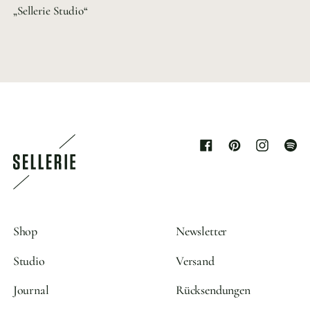
„Sellerie Studio“
Facebook
Pinterest
Instagram
Spoti
Shop
Newsletter
Studio
Versand
Journal
Rücksendungen