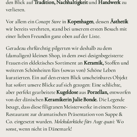
den Blick auf
Tradition, Nachhaltigkeit
und
Handwerk
zu
verlieren.
Vor allem ein
Concept Store
in
Kopenhagen
, dessen
Ästhetik
wir bereits verehrten, stand bei unserem ersten Besuch mit
einer lieben Freundin ganz oben auf der Liste.
Geradezu ehrfürchtig pilgerten wir deshalb zu dem
(damaligen) kleinen Shop, in dem zwei designbegeisterte
Frauen ein eklektisches Sortiment an
Keramik,
Stoffen und
weiteren Schönheiten fürs (sowas von) Schöne Leben
kuratierten. Ein auf den ersten Blick unscheinbares Objekt
hat sofort unsere Blicke auf sich gezogen: Eine schlichte,
aber perfekt gearbeitete
Kugeldose
aus
Porzellan,
entworfen
von der dänischen
Keramikerin Julie Bonde.
Die Legende
besagt, dass diese filigranen Meisterwerke in einem Sterne-
Restaurant zur dramatischen Präsentation von Suppe &
Co. eingesetzt wurden.
Molekularküche fürs Auge quasi:
Wo
sonst, wenn nicht in Dänemark!