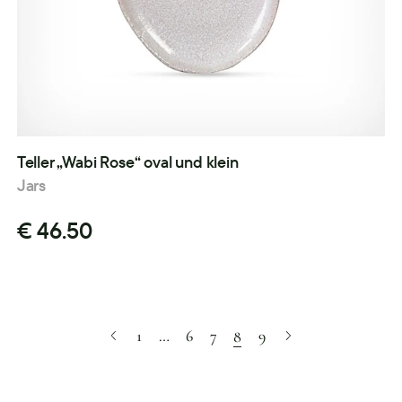
Teller „Wabi Rose“ oval und klein
Jars
€ 46.50
1
…
6
7
9
8