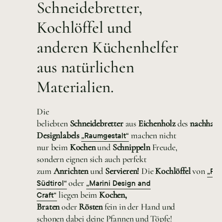
Schneidebretter,
Kochlöffel und
anderen Küchenhelfer
aus natürlichen
Materialien.
Die
beliebten
Schneidebretter
aus
Eichenholz
des
nachhalt
Designlabels
machen nicht
„Raumgestalt“
nur beim
Kochen
und
Schnippeln
Freude,
sondern eignen sich auch perfekt
zum
Anrichten
und
Servieren!
Die
Kochlöffel
von
„Pur
oder
Südtirol“
„Marini Design and
liegen beim
Kochen,
Craft“
Braten
oder
Rösten
fein in der Hand und
schonen dabei deine Pfannen und Töpfe!