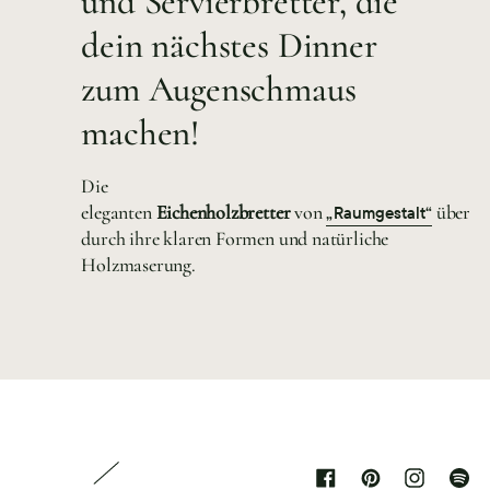
und Servierbretter, die
dein nächstes Dinner
zum Augenschmaus
machen!
Die
eleganten
Eichenholzbretter
von
überze
„Raumgestalt“
durch ihre klaren Formen und natürliche
Holzmaserung.
Facebook
Pinterest
Instagram
Spoti