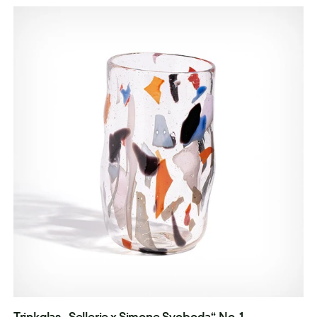
Trinkglas „Sellerie x Simone Svoboda“ No. 1