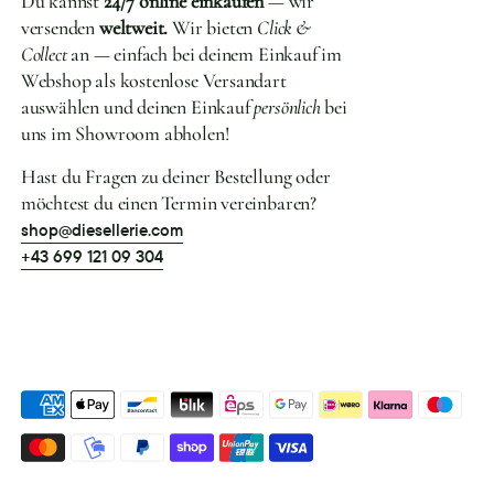
Du kannst
24/7 online einkaufen
— wir
versenden
weltweit.
Wir bieten
Click &
Collect
an — einfach bei deinem Einkauf im
Webshop als kostenlose Versandart
auswählen und deinen Einkauf
persönlich
bei
uns im Showroom abholen!
Hast du Fragen zu deiner Bestellung oder
möchtest du einen Termin vereinbaren?
shop@diesellerie.com
+43 699 121 09 304
Akzeptierte
Zahlungsarten