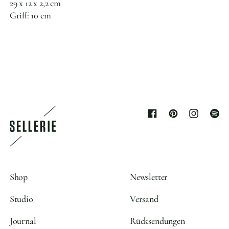
29 x 12 x 2,2 cm
Griff: 10 cm
Facebook
Pinterest
Instagram
Spoti
Shop
Newsletter
Studio
Versand
Journal
Rücksendungen