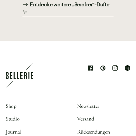
→ Entdecke weitere „Seiefrei“-Düfte
✨
Facebook
Pinterest
Instagram
Spoti
Shop
Newsletter
Studio
Versand
Journal
Rücksendungen