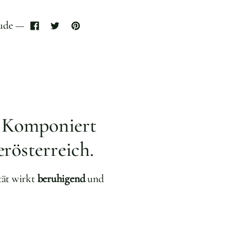
eude —
. Komponiert
erösterreich.
tät wirkt
beruhigend
und