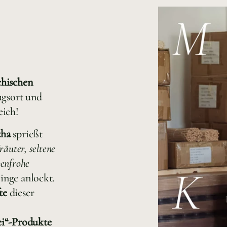
chischen
gsort und
eich!
tha
sprießt
räuter, seltene
benfrohe
inge anlockt.
fte
dieser
ei“-Produkte