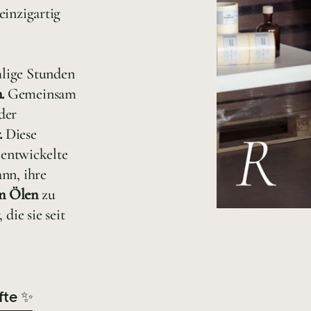
einzigartig
hlige Stunden
.
Gemeinsam
der
.
Diese
t entwickelte
ann, ihre
en Ölen
zu
 die sie seit
fte ✨