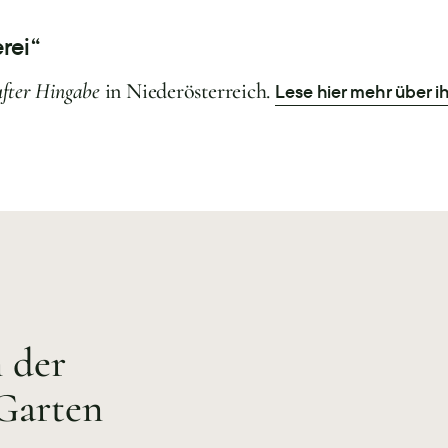
rei“
fter Hingabe
in Niederösterreich.
Lese hier mehr über i
n der
„Garten