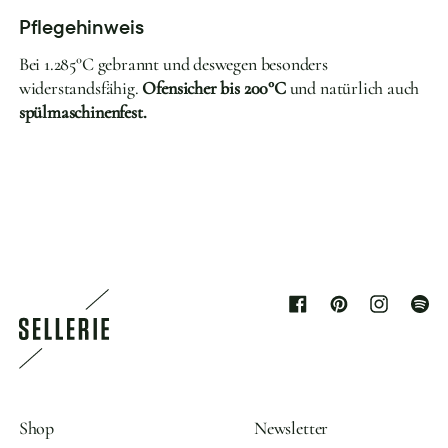
Pflegehinweis
Bei 1.285°C gebrannt und deswegen besonders
widerstandsfähig.
Ofensicher bis 200°C
und natürlich auch
spülmaschinenfest.
Facebook
Pinterest
Instagram
Spoti
Shop
Newsletter