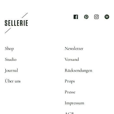
Facebook
Pinterest
Instagram
Spoti
Shop
Newsletter
Studio
Versand
Journal
Rücksendungen
Über uns
Props
Presse
Impressum
AGB