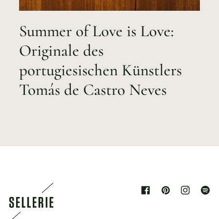
Summer of Love is Love:
Originale des
portugiesischen Künstlers
Tomás de Castro Neves
Facebook
Pinterest
Instagram
Spoti