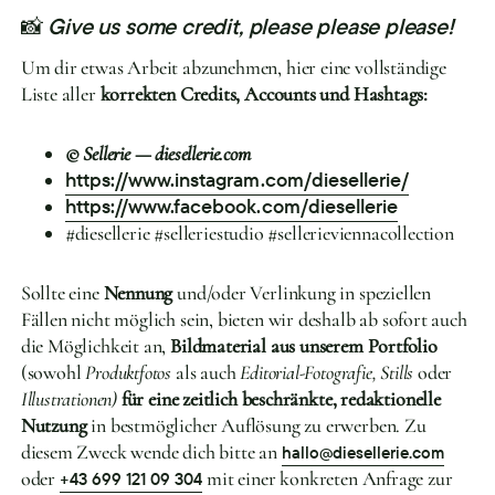
📸
Give us some credit, please please please!
Um dir etwas Arbeit abzunehmen, hier eine vollständige
Liste aller
korrekten Credits, Accounts und Hashtags:
© Sellerie — diesellerie.com
https://www.instagram.com/diesellerie/
https://www.facebook.com/diesellerie
#diesellerie #selleriestudio #sellerieviennacollection
Sollte eine
Nennung
und/oder Verlinkung in speziellen
Fällen nicht möglich sein, bieten wir deshalb ab sofort auch
die Möglichkeit an,
Bildmaterial aus unserem Portfolio
(sowohl
Produktfotos
als auch
Editorial-Fotografie, Stills
oder
Illustrationen)
für eine zeitlich beschränkte, redaktionelle
Nutzung
in bestmöglicher Auflösung zu erwerben. Zu
diesem Zweck wende dich bitte an
hallo@diesellerie.com
oder
mit einer konkreten Anfrage zur
+43 699 121 09 304