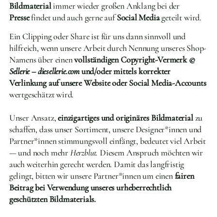
Bildmaterial
immer wieder großen Anklang bei der
Presse
findet und auch gerne auf
Social Media
geteilt wird.
Ein Clipping oder Share ist für uns dann sinnvoll und
hilfreich, wenn unsere Arbeit durch Nennung unseres Shop-
Namens über einen
vollständigen Copyright-Vermerk
©
Sellerie – diesellerie.com
und/oder mittels korrekter
Verlinkung auf unsere Website oder Social Media-Accounts
wertgeschätzt wird.
Unser Ansatz,
einzigartiges und originäres Bildmaterial
zu
schaffen, dass unser Sortiment, unsere Designer*innen und
Partner*innen stimmungsvoll einfängt, bedeutet viel Arbeit
—
und noch mehr
Herzblut.
Diesem Anspruch möchten wir
auch weiterhin gerecht werden. Damit das langfristig
gelingt, bitten wir unsere Partner*innen um einen
fairen
Beitrag bei Verwendung unseres urheberrechtlich
geschützten Bildmaterials.