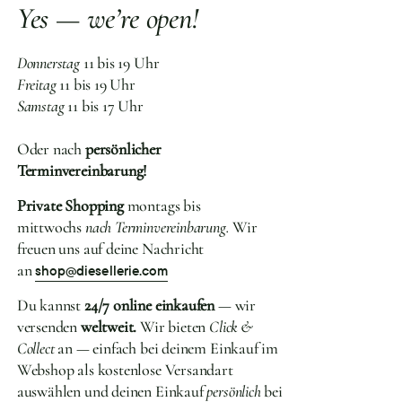
Yes — we’re open!
Donnerstag
11 bis 19 Uhr
Freitag
11 bis 19 Uhr
Samstag
11 bis 17 Uhr
Oder nach
persönlicher
Terminvereinbarung!
Private Shopping
montags bis
mittwochs
nach Terminvereinbarung.
Wir
freuen uns auf deine Nachricht
an
shop@diesellerie.com
Du kannst
24/7 online einkaufen
— wir
versenden
weltweit.
Wir bieten
Click &
Collect
an — einfach bei deinem Einkauf im
Webshop als kostenlose Versandart
auswählen und deinen Einkauf
persönlich
bei