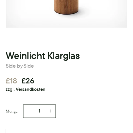
Weinlicht Klarglas
Side by Side
Normaler
£18
£26
zzgl.
Versandkosten
Preis
Menge