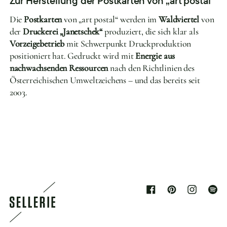
Zur Herstellung der Postkarten von „art postal“
Die
Postkarten
von „art postal“ werden im
Waldviertel
von
der
Druckerei „Janetschek“
produziert, die sich klar als
Vorzeigebetrieb
mit Schwerpunkt Druckproduktion
positioniert hat. Gedruckt wird mit
Energie aus
nachwachsenden Ressourcen
nach den Richtlinien des
Österreichischen Umweltzeichens – und das bereits seit
2003.
Facebook
Pinterest
Instagram
Spoti