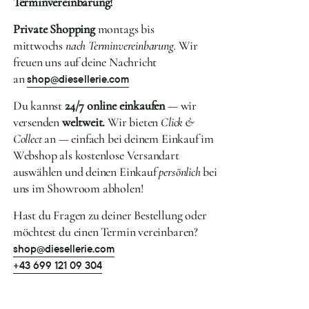
Terminvereinbarung!
Private Shopping
montags bis
mittwochs
nach Terminvereinbarung.
Wir
freuen uns auf deine Nachricht
an
shop@diesellerie.com
Du kannst
24/7 online einkaufen
— wir
versenden
weltweit.
Wir bieten
Click &
Collect
an — einfach bei deinem Einkauf im
Webshop als kostenlose Versandart
auswählen und deinen Einkauf
persönlich
bei
uns im Showroom abholen!
Hast du Fragen zu deiner Bestellung oder
möchtest du einen Termin vereinbaren?
shop@diesellerie.com
+43 699 121 09 304