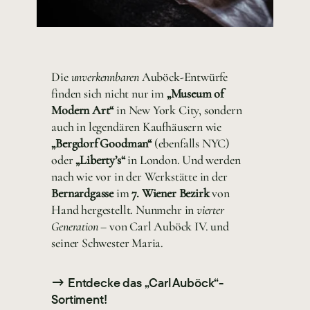
Die
unverkennbaren
Auböck-Entwürfe
finden sich nicht nur im
„Museum of
Modern Art“
in New York City, sondern
auch in legendären Kaufhäusern wie
„Bergdorf Goodman“
(ebenfalls NYC)
oder
„Liberty’s“
in London. Und werden
nach wie vor in der Werkstätte in der
Bernardgasse
im
7. Wiener Bezirk
von
Hand hergestellt. Nunmehr in
vierter
Generation
– von Carl Auböck IV. und
seiner Schwester Maria.
→ Entdecke das „Carl Auböck“-
Sortiment!